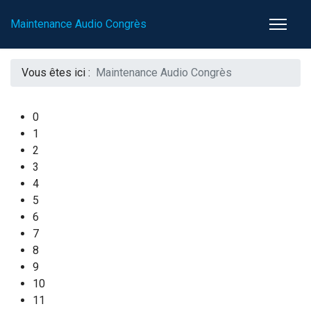
Maintenance Audio Congrès
Vous êtes ici :
Maintenance Audio Congrès
0
1
2
3
4
5
6
7
8
9
10
11